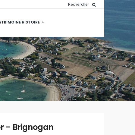
ATRIMOINE HISTOIRE
WRITTEN
BY:
DOMINIQUE
or – Brignogan
PEDRON