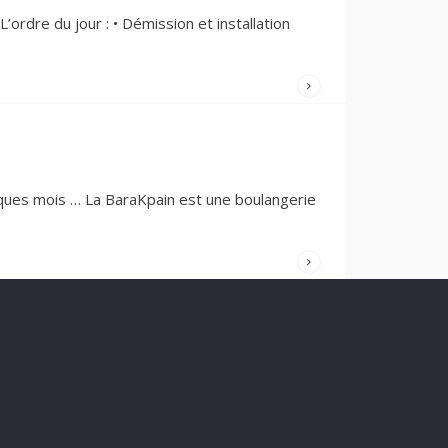
31
JANVIER
L’ordre du jour : • Démission et installation
2022
/
COMMENTS
(0)
WRITTEN
BY:
DOMINIQUE
PEDRON
9 JANVIER
2022
/
ques mois … La BaraKpain est une boulangerie
COMMENTS
(1)