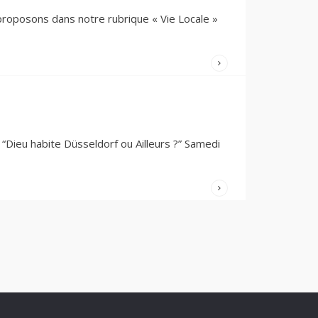
1 JUIN 2024
/
 proposons dans notre rubrique « Vie Locale »
COMMENTAIRES
FERMÉS
WRITTEN
BY:
DOMINIQUE
PEDRON
23 AVRIL
2024
/
“Dieu habite Düsseldorf ou Ailleurs ?” Samedi
COMMENTAIRES
FERMÉS