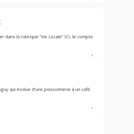
FERMÉS
WRITTEN
BY:
DOMINIQUE
t
PEDRON
7 JUILLET
2024
/
r dans la rubrique “Vie Locale” ICI, le compte
COMMENTAIRES
FERMÉS
WRITTEN
BY:
DOMINIQUE
PEDRON
11 JUIN 2024
/
nguy qui évolue d’une poissonnerie à un café
COMMENTAIRES
FERMÉS
WRITTEN
BY:
DOMINIQUE
PEDRON