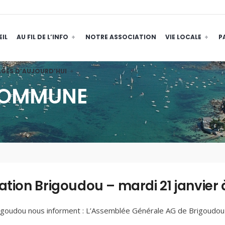
IL
AU FIL DE L’INFO
NOTRE ASSOCIATION
VIE LOCALE
P
GES D’AUJOURD’HUI
 COMMUNE
ation Brigoudou – mardi 21 janvier 
igoudou nous informent : L’Assemblée Générale AG de Brigoudou se