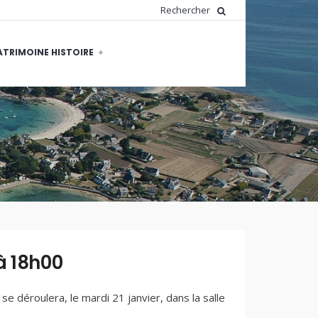
ATRIMOINE HISTOIRE
WRITTEN
BY:
DOMINIQUE
à 18h00
PEDRON
14 JANVIER
2025
/
 déroulera, le mardi 21 janvier, dans la salle
COMMENTAIRES
FERMÉS