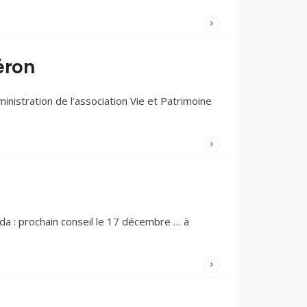
WRITTEN
BY:
DOMINIQUE
éron
PEDRON
6 JANVIER
2025
/
istration de l’association Vie et Patrimoine
COMMENTAIRES
FERMÉS
WRITTEN
BY:
DOMINIQUE
PEDRON
29 NOVEMBRE
2024
/
da : prochain conseil le 17 décembre … à
COMMENTAIRES
FERMÉS
WRITTEN
BY:
DOMINIQUE
PEDRON