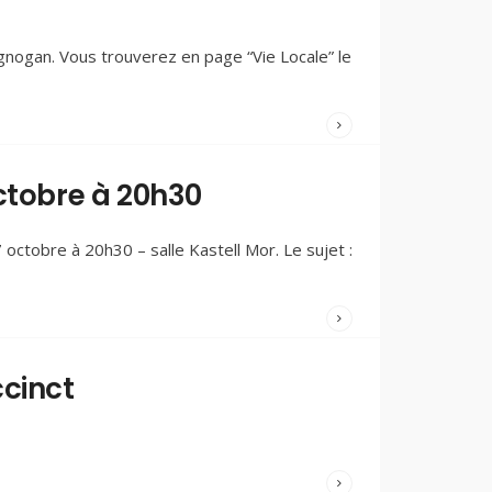
20 OCTOBRE
2024
/
gnogan. Vous trouverez en page “Vie Locale” le
COMMENTAIRES
FERMÉS
WRITTEN
BY:
DOMINIQUE
ctobre à 20h30
PEDRON
15 OCTOBRE
2024
/
octobre à 20h30 – salle Kastell Mor. Le sujet :
COMMENTAIRES
FERMÉS
WRITTEN
BY:
OLIVIER
cinct
COLIN-
BARRAND
29
SEPTEMBRE
2024
/
COMMENTAIRES