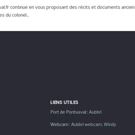
l.fr continue en vous proposant des récits et documents ancie
s du colonel
...
LIENS UTILES
Port de Pontusval :
Aubbri
Webcam :
Aubbri webcam
,
Windy