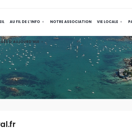
IL
AU FIL DE L’INFO
NOTRE ASSOCIATION
VIE LOCALE
P
GES D’AUJOURD’HUI
l.fr