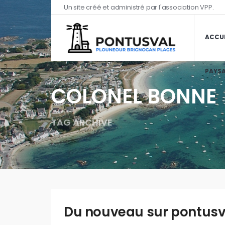
Un site créé et administré par l'association VPP.
ACCUE
PAYSA
COLONEL BONNE
TAG ARCHIVE
Du nouveau sur pontusva