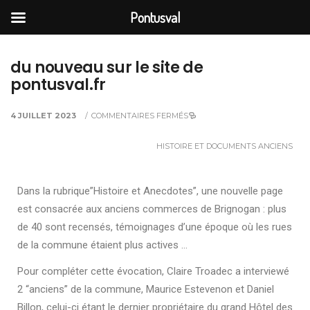
Pontusval
du nouveau sur le site de
pontusval.fr
4 JUILLET 2023
/
COMMENTAIRES FERMÉS
HISTOIRE ET DOCUMENTS ANCIENS
Dans la rubrique”Histoire et Anecdotes”, une nouvelle page
est consacrée aux anciens commerces de Brignogan : plus
de 40 sont recensés, témoignages d’une époque où les rues
de la commune étaient plus actives …
Pour compléter cette évocation, Claire Troadec a interviewé
2 “anciens” de la commune, Maurice Estevenon et Daniel
Billon, celui-ci étant le dernier propriétaire du grand Hôtel des