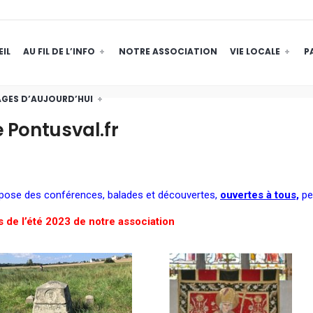
IL
AU FIL DE L’INFO
NOTRE ASSOCIATION
VIE LOCALE
P
GES D’AUJOURD’HUI
e Pontusval.fr
opose des conférences, balades et découvertes,
ouvertes à tous,
pen
 de l’été 2023 de notre association