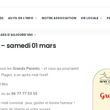
IL
AU FIL DE L’INFO
NOTRE ASSOCIATION
VIE LOCALE
P
GES D’AUJOURD’HUI
 – samedi 01 mars
tous les
Grands Parents
– et ceux qui pourraient
lages, à un après midi festif :
ll Mor
1
ou au
06 77 77 53 55
midi convivial ; jeux, goûter et bonne humeur !
arnets de chants et votre sourire.