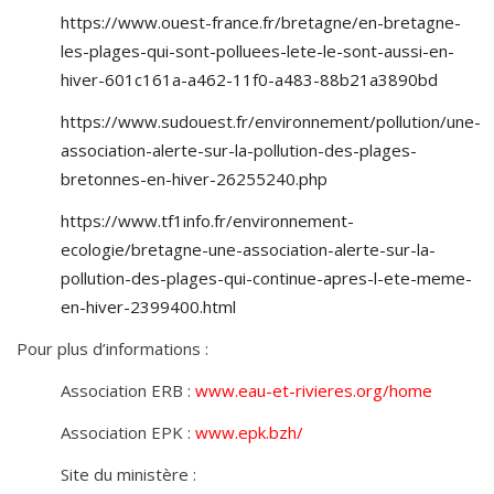
https://www.ouest-france.fr/bretagne/en-bretagne-
les-plages-qui-sont-polluees-lete-le-sont-aussi-en-
hiver-601c161a-a462-11f0-a483-88b21a3890bd
https://www.sudouest.fr/environnement/pollution/une-
association-alerte-sur-la-pollution-des-plages-
bretonnes-en-hiver-26255240.php
https://www.tf1info.fr/environnement-
ecologie/bretagne-une-association-alerte-sur-la-
pollution-des-plages-qui-continue-apres-l-ete-meme-
en-hiver-2399400.html
Pour plus d’informations :
Association ERB :
www.eau-et-rivieres.org/home
Association EPK :
www.epk.bzh/
Site du ministère :