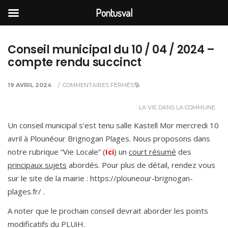
Pontusval
Conseil municipal du 10 / 04 / 2024 –
compte rendu succinct
19 AVRIL 2024
/
COMMENTAIRES FERMÉS
LA VIE DANS LA COMMUNE
Un conseil municipal s’est tenu salle Kastell Mor mercredi 10
avril à Plounéour Brignogan Plages. Nous proposons dans
notre rubrique “Vie Locale” (
Ici
) un
court résumé
des
principaux sujets
abordés. Pour plus de détail, rendez vous
sur le site de la mairie : https://plouneour-brignogan-
plages.fr/ .
A noter que le prochain conseil devrait aborder les points
modificatifs du PLUiH.