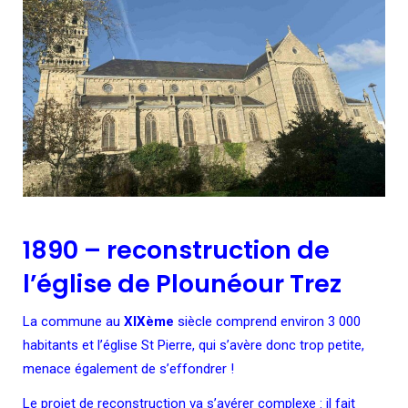
1890 – reconstruction de
l’église de Plounéour Trez
La commune au
XIXème
siècle comprend environ 3 000
habitants et l’église St Pierre, qui s’avère donc trop petite,
menace également de s’effondrer !
Le projet de reconstruction va s’avérer complexe : il fait